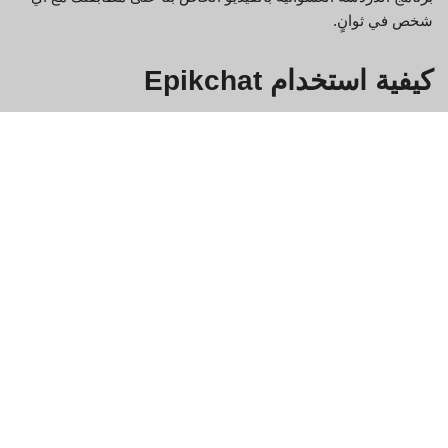
شخص في ثوانٍ.
كيفية استخدام Epikchat
Epikchat عبارة عن منصة دردشة فيديو مجانية تتيح لك التواصل مع
الأصدقاء والعائلة والغرباء من جميع أنحاء العالم. إليك كيفية البدء:
تسجيل الدخول إلى Epikchat.
انقر على زر "محادثة الفيديو" في الزاوية اليسرى العليا من
الشاشة.
أدخل اسمك وعنوان بريدك الإلكتروني في حقلي "الاسم" و"البريد
الإلكتروني" على التوالي. يمكنك أيضًا اختيار إنشاء حساب جديد إذا
لم يكن لديك حساب بالفعل.
انقر على زر "تسجيل الدخول" لبدء الدردشة!