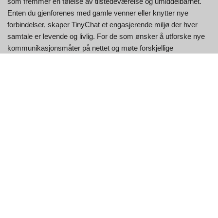
som fremmer en følelse av tilstedeværelse og umiddelbarhet.
Enten du gjenforenes med gamle venner eller knytter nye
forbindelser, skaper TinyChat et engasjerende miljø der hver
samtale er levende og livlig. For de som ønsker å utforske nye
kommunikasjonsmåter på nettet og møte forskjellige
mennesker, tilbyr TinyChat en enkel og engasjerende
inngangsport.
TinyChat: Fordelene du trenger
å vite
Bygg ekte forbindelser gjennom
temabaserte videorom
TinyChat tilbyr en unik måte å sosialisere på nett ved å la
brukere bli med i eller opprette videochatrom basert på felles
interesser. Enten du brenner for musikk, spilling, livsstil eller