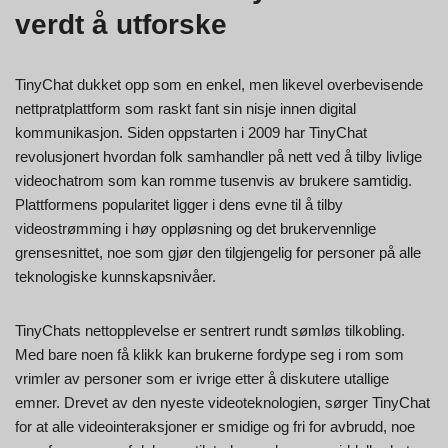
verdt å utforske
TinyChat dukket opp som en enkel, men likevel overbevisende
nettpratplattform som raskt fant sin nisje innen digital
kommunikasjon. Siden oppstarten i 2009 har TinyChat
revolusjonert hvordan folk samhandler på nett ved å tilby livlige
videochatrom som kan romme tusenvis av brukere samtidig.
Plattformens popularitet ligger i dens evne til å tilby
videostrømming i høy oppløsning og det brukervennlige
grensesnittet, noe som gjør den tilgjengelig for personer på alle
teknologiske kunnskapsnivåer.
TinyChats nettopplevelse er sentrert rundt sømløs tilkobling.
Med bare noen få klikk kan brukerne fordype seg i rom som
vrimler av personer som er ivrige etter å diskutere utallige
emner. Drevet av den nyeste videoteknologien, sørger TinyChat
for at alle videointeraksjoner er smidige og fri for avbrudd, noe