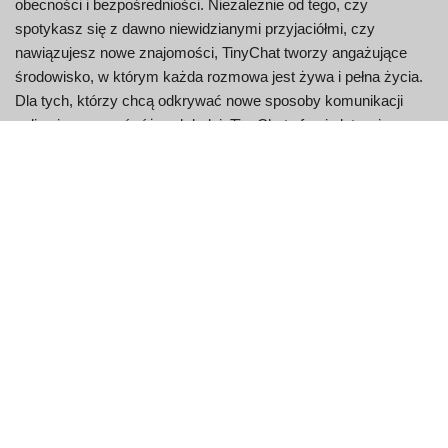
obecności i bezpośredniości. Niezależnie od tego, czy
spotykasz się z dawno niewidzianymi przyjaciółmi, czy
nawiązujesz nowe znajomości, TinyChat tworzy angażujące
środowisko, w którym każda rozmowa jest żywa i pełna życia.
Dla tych, którzy chcą odkrywać nowe sposoby komunikacji
online i poznawać różnych ludzi, TinyChat oferuje łatwą i
angażującą bramę.
TinyChat: Korzyści, które
musisz znać
Buduj prawdziwe połączenia
poprzez tematyczne pokoje wideo
TinyChat oferuje wyjątkowy sposób na socjalizację online,
umożliwiając użytkownikom dołączanie do czatów wideo lub