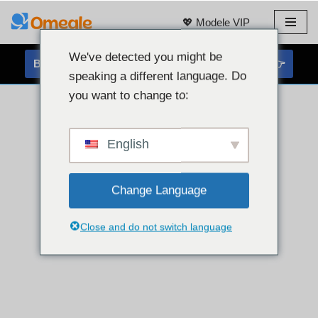
💖 Modele VIP
Przejdź
do
We've detected you might be
BEZPŁATNY CZAT Z KAMERĄ INTERNETOWĄ 👉
treści
speaking a different language. Do
you want to change to:
English
Change Language
Close and do not switch language