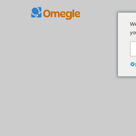
Przejdź
We
do
yo
treści