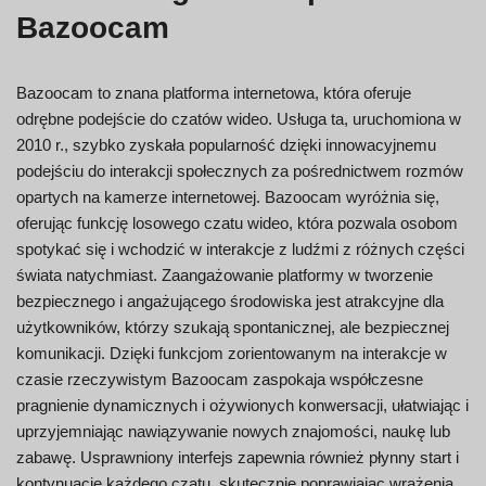
Bazoocam
Bazoocam to znana platforma internetowa, która oferuje
odrębne podejście do czatów wideo. Usługa ta, uruchomiona w
2010 r., szybko zyskała popularność dzięki innowacyjnemu
podejściu do interakcji społecznych za pośrednictwem rozmów
opartych na kamerze internetowej. Bazoocam wyróżnia się,
oferując funkcję losowego czatu wideo, która pozwala osobom
spotykać się i wchodzić w interakcje z ludźmi z różnych części
świata natychmiast. Zaangażowanie platformy w tworzenie
bezpiecznego i angażującego środowiska jest atrakcyjne dla
użytkowników, którzy szukają spontanicznej, ale bezpiecznej
komunikacji. Dzięki funkcjom zorientowanym na interakcje w
czasie rzeczywistym Bazoocam zaspokaja współczesne
pragnienie dynamicznych i ożywionych konwersacji, ułatwiając i
uprzyjemniając nawiązywanie nowych znajomości, naukę lub
zabawę. Usprawniony interfejs zapewnia również płynny start i
kontynuację każdego czatu, skutecznie poprawiając wrażenia