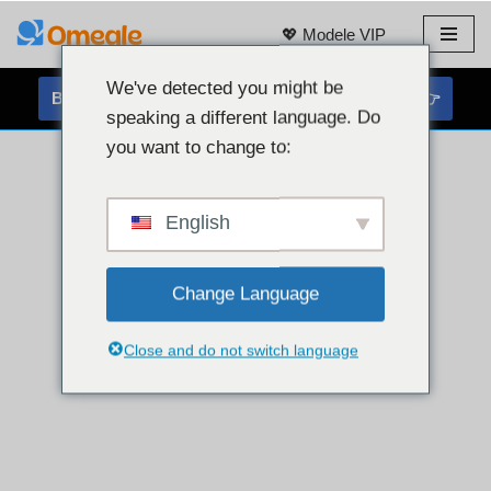
💖 Modele VIP
Przejdź
do
We've detected you might be
BEZPŁATNY CZAT Z KAMERĄ INTERNETOWĄ 👉
treści
speaking a different language. Do
you want to change to:
English
Change Language
Close and do not switch language