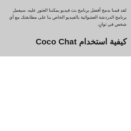
لقد قمنا بدمج أفضل برنامج بث فيديو يمكننا العثور عليه. سيعمل
برنامج الدردشة العشوائية بالفيديو الخاص بنا على مطابقتك مع أي
شخص في ثوانٍ.
كيفية استخدام Coco Chat
Coco Chat عبارة عن منصة دردشة فيديو مجانية تتيح لك التواصل
مع الأصدقاء والعائلة والغرباء من جميع أنحاء العالم. إليك كيفية البدء:
تسجيل الدخول إلى Coco Chat.
انقر على زر "محادثة الفيديو" في الزاوية اليسرى العليا من
الشاشة.
أدخل اسمك وعنوان بريدك الإلكتروني في حقلي "الاسم" و"البريد
الإلكتروني" على التوالي. يمكنك أيضًا اختيار إنشاء حساب جديد إذا
لم يكن لديك حساب بالفعل.