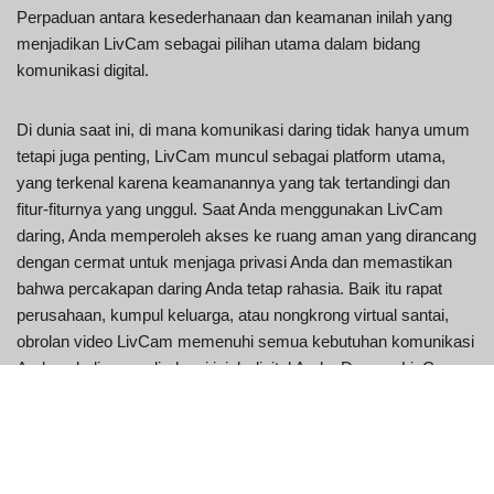
Perpaduan antara kesederhanaan dan keamanan inilah yang
menjadikan LivCam sebagai pilihan utama dalam bidang
komunikasi digital.
Di dunia saat ini, di mana komunikasi daring tidak hanya umum
tetapi juga penting, LivCam muncul sebagai platform utama,
yang terkenal karena keamanannya yang tak tertandingi dan
fitur-fiturnya yang unggul. Saat Anda menggunakan LivCam
daring, Anda memperoleh akses ke ruang aman yang dirancang
dengan cermat untuk menjaga privasi Anda dan memastikan
bahwa percakapan daring Anda tetap rahasia. Baik itu rapat
perusahaan, kumpul keluarga, atau nongkrong virtual santai,
obrolan video LivCam memenuhi semua kebutuhan komunikasi
Anda sekaligus melindungi jejak digital Anda. Dengan LivCam,
Anda dapat yakin bahwa komunikasi Anda aman, memberi
Anda kebebasan untuk terhubung tanpa rasa khawatir.
LivCam: Manfaat yang Perlu