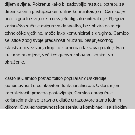
diljem svijeta. Pokrenut kako bi zadovoljio rastuću potrebu za
dinamičnom i pristupačnom online komunikacijom, Camloo je
brzo izgradio svoju nišu u svijetu digitalne interakcije. Njegovo
korisničko sučelje osigurava da svatko, bez obzira na svoje
tehnološke vještine, može lako komunicirati s drugima. Camloo
se ističe zbog svoje predanosti pružanju besprijekornog
iskustva povezivanja koje ne samo da olakšava prijateljstva i
kulturne razmjene, već i osigurava zabavno i zanimljivo
okruženje.
Zašto je Camloo postao toliko popularan? Usklađuje
jednostavnost s učinkovitom funkcionalnošću. Uklanjanjem
kompliciranih procesa postavljanja, Camloo omogućuje
korisnicima da se izravno uključe u razgovore samo jednim
klikom. Ova jednostavnost korištenja, u kombinaciji sa širokim
dosegom, omogućuje korisnicima da upoznaju ljude iz različitih
sredina, uče o novim kulturama i dožive spontane interakcije
koje im mogu uljepšati dan. Bilo da tražite duboku raspravu ili