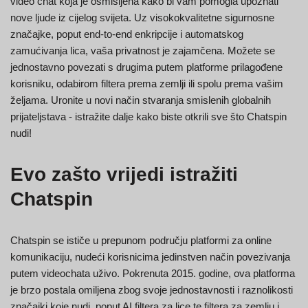
video chat koja je osmišljena kako bi vam pomogla upoznati
nove ljude iz cijelog svijeta. Uz visokokvalitetne sigurnosne
značajke, poput end-to-end enkripcije i automatskog
zamućivanja lica, vaša privatnost je zajamčena. Možete se
jednostavno povezati s drugima putem platforme prilagođene
korisniku, odabirom filtera prema zemlji ili spolu prema vašim
željama. Uronite u novi način stvaranja smislenih globalnih
prijateljstava - istražite dalje kako biste otkrili sve što Chatspin
nudi!
Evo zašto vrijedi istražiti
Chatspin
Chatspin se ističe u prepunom području platformi za online
komunikaciju, nudeći korisnicima jedinstven način povezivanja
putem videochata uživo. Pokrenuta 2015. godine, ova platforma
je brzo postala omiljena zbog svoje jednostavnosti i raznolikosti
značajki koje nudi, poput AI filtera za lice te filtera za zemlju i