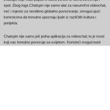
spol. Zbog toga Chatspin nije samo alat za nasumični videochat,
već i mjesto za neviđeno globalno povezivanje, omogućujući
korisnicima da trenutno upoznaju ljude iz različitih kultura i
porijekla.
Chatspin nije samo još jedna aplikacija za videochat; to je most
koji vas trenutno povezuje sa svijetom. Koristeći mogućnosti
Chatspin-ovog nasumične videochat aplikacije, aplikacija
pomaže u rušenju zidova fizičke udaljenosti i potiče prostor u
kojem prijateljstva i kulturne interakcije mogu napredovati bez
izlaska iz kuće. Zamislite sebe kako se licem u lice družite s
nekim s drugog kontinenta ili kako se srdačno smijete sa
strancem koji bi se mogao pretvoriti u prijatelja za cijeli život.
Chatspin olakšava ove susrete s izvanrednom lakoćom i
brzinom, osiguravajući da je svaka interakcija smislena i
provedena u sigurnom okruženju. Krenite s nama na ovo
uzbudljivo putovanje kako bismo svijet učinili manjim i
povezanijim mjestom sa svakim klikom. Otkrijmo, povežimo se