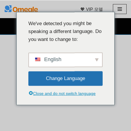
💖 VIP 모델
콘
텐
We've detected you might be
무료 웹캠 채팅 👉
츠
speaking a different language. Do
로
you want to change to:
건
너
뛰
English
기
Change Language
Close and do not switch language