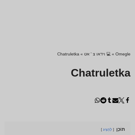
Omegle
»
💻 וידאו צ ' אט
»
Chatruletka
Chatruletka
תוֹכֶן
לְהַצִיג