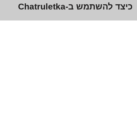
כיצד להשתמש ב-Chatruletka
Chatruletka היא פלטפורמת וידאו צ'אט בחינם המאפשרת לך
להתחבר עם חברים, משפחה וזרים מרחבי העולם. הנה איך
להתחיל:
היכנס ל-Chatruletka.
לחץ על כפתור "וידאו צ'אט" בפינה השמאלית העליונה של
המסך.
הזן את שמך וכתובת הדוא"ל שלך בשדות "שם" ו"אימייל"
בהתאמה. אתה יכול גם לבחור ליצור חשבון חדש אם עדיין אין לך.
לחץ על כפתור "היכנס" כדי להתחיל בצ'אט!
מהם היתרונות של שימוש ב-
Chatruletka?