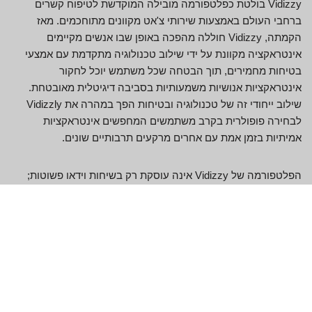
Vidizzy בולטת כפלטפורמה מובילה המוקדשת לטיפוח קשרים
ברחבי העולם באמצעות שירותי צ'אט מקוונים מתוחכמים. מאז
הקמתה, Vidizzy חוללה מהפכה באופן שבו אנשים מקיימים
אינטראקציה מקוונת על ידי שילוב טכנולוגיה מתקדמת עם אמצעי
בטיחות מחמירים, תוך הבטחה שכל משתמש יוכל לחקור
אינטראקציות אנושיות משמעותיות בסביבה דיגיטלית מאובטחת.
שילוב ייחודי זה של טכנולוגיה ובטיחות הפך במהרה את Vidizzly
לבחירה פופולרית בקרב משתמשים המחפשים אינטראקציות
אמיתיות בזמן אמת עם אחרים מרקעים תרבותיים שונים.
הפלטפורמה של Vidizzy אינה עוסקת רק בשיחות וידאו פשוטות;
זוהי מרכז לחילופי דברים חברתיים דינמיים שבהם משתמשים יכולים
להשתתף בכל דבר, החל משיחות עמוקות ועד צ'אטים מזדמנים.
תכונת צ'אט הווידאו של Vidizzy נועדה להבטיח שכל החיבורים יהיו
עם אנשים המחפשים מעורבות אמיתית. בינתיים, פונקציונליות
הצ'אט החי של Vidizzy מציעה קישוריות מיידית, המחקה את
המיידיות של שיחות פנים אל פנים ללא מגבלות של מרחק פיזי. מעל
הכל, Vidizzy שמה דגש על בטיחות והנאת המשתמש, ומעדכנת ללא
הרף את אמצעי האבטחה שלה כדי ליצור סביבה אמינה ומרתקת