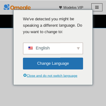
💖 Modelos VIP
Pular
para
We've detected you might be
BATE-PAPO COM WEBCAM GRÁTIS 👉
o
speaking a different language. Do
conteúdo
you want to change to:
English
Change Language
Close and do not switch language