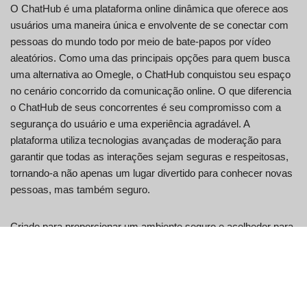
O ChatHub é uma plataforma online dinâmica que oferece aos
usuários uma maneira única e envolvente de se conectar com
pessoas do mundo todo por meio de bate-papos por vídeo
aleatórios. Como uma das principais opções para quem busca
uma alternativa ao Omegle, o ChatHub conquistou seu espaço
no cenário concorrido da comunicação online. O que diferencia
o ChatHub de seus concorrentes é seu compromisso com a
segurança do usuário e uma experiência agradável. A
plataforma utiliza tecnologias avançadas de moderação para
garantir que todas as interações sejam seguras e respeitosas,
tornando-a não apenas um lugar divertido para conhecer novas
pessoas, mas também seguro.
Criado para proporcionar um ambiente seguro e acolhedor para
que os usuários possam se envolver em conversas
significativas, o ChatHub integra recursos inovadores que
aprimoram a interação do usuário e protegem a privacidade.
Esses recursos contribuíram significativamente para sua